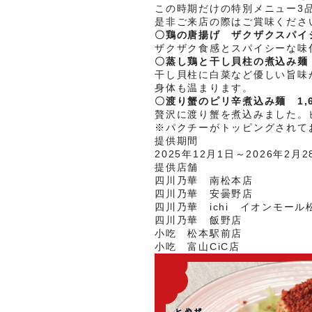
この時期だけの特別メニュー3
是非ご来店の際はご賞味くださ
〇鶏の唐揚げ ザクザクスパイシ
ザクザク食感とスパイシーな味
〇蒸し鶏と干し貝柱の煮込み麺 
干し貝柱に白菜など優しい旨味
身体も温まります。
〇渡り蟹のピリ辛煮込み麺 1,6
贅沢に渡り蟹を煮込みました。
※パクチーがトッピングされて
提供期間
2025年12月1日～2026年2月2
提供店舗
四川乃華 南松本店
四川乃華 安曇野店
四川乃華 ichi イオンモール
四川乃華 飯野店
小吃 松本駅前店
小吃 富山CiC店