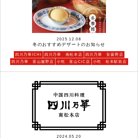
2025.12.08
冬のおすすめデザートのお知らせ
四川乃華ICHI
四川乃華 南松本店
四川乃華 安曇野店
四川乃華 富山飯野店
小吃 富山CiC店
小吃 松本駅前店
2024.05.20