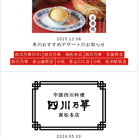
2025.12.08
冬のおすすめデザートのお知らせ
四川乃華ICHI
四川乃華 南松本店
四川乃華 安曇野店
四川乃華 富山飯野店
小吃 富山CiC店
小吃 松本駅前店
2024.05.20