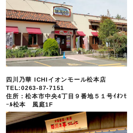
四川乃華 ICHIイオンモール松本店
TEL:0263-87-7151
住所：松本市中央4丁目９番地５１号ｲｵﾝﾓ
ｰﾙ松本 風庭1F