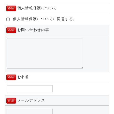
場合には、その都度、お客様の同意をいただくもの
とします。
個人情報保護について
必須
2.第三者への提供の予定について
個人情報保護についてに同意する。
当社は、以下の場合を除き､個人情報を第三者へ開
お問い合わせ内容
必須
示、提供することはありません。
(1) 法令に基づくとき。
(2) 人の生命、身体または財産の保護のために必要
がある場合であって、お客様の同意を得ることが困
難であるとき。
(3) 公衆衛生の向上または児童の健全な育成の推進
のために特に必要がある場合であって、お客様の同
意を得ることが困難であるとき。
(4) 国の機関若しくは地方公共団体またはその委託
を受けた者が法令の定める事務を遂行することに対
お名前
必須
して協力する必要がある場合であって、お客様の同
意を得ることにより当該事務の遂行に支障を及ぼす
おそれがあるとき
(5) あらかじめお客様の同意を得たとき。
メールアドレス
必須